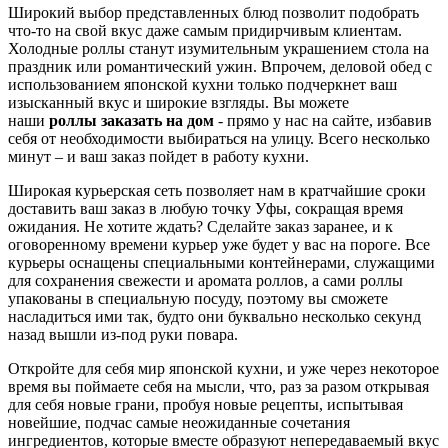
Широкий выбор представленных блюд позволит подобрать
что-то на свой вкус даже самым придирчивым клиентам.
Холодные роллы станут изумительным украшением стола на
праздник или романтический ужин. Впрочем, деловой обед с
использованием японской кухни только подчеркнет ваш
изысканный вкус и широкие взгляды. Вы можете
наши
роллы заказать на дом
-
прямо у нас на сайте, избавив
себя от необходимости выбираться на улицу. Всего несколько
минут – и ваш заказ пойдет в работу кухни.
Широкая курьерская сеть позволяет нам в кратчайшие сроки
доставить ваш заказ в любую точку Уфы, сокращая время
ожидания. Не хотите ждать? Сделайте заказ заранее, и к
оговоренному времени курьер уже будет у вас на пороге. Все
курьеры оснащены специальными контейнерами, служащими
для сохранения свежести и аромата роллов, а сами роллы
упакованы в специальную посуду, поэтому вы сможете
насладиться ими так, будто они буквально несколько секунд
назад вышли из-под руки повара.
Откройте для себя мир японской кухни, и уже через некоторое
время вы поймаете себя на мысли, что, раз за разом открывая
для себя новые грани, пробуя новые рецепты, испытывая
новейшие, подчас самые неожиданные сочетания
ингредиентов, которые вместе образуют непередаваемый вкус